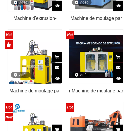
vidéo
vidéo
Machine d'extrusion-
Machine de moulage par
soufflage pour fûts en pe
extrusion-soufflage de
bouteilles en plastique
HDPE de 5 litres
vidéo
vidéo
Machine de moulage par
r Machine de moulage par
soufflage automatique de
extrusion-soufflage de
bouteilles PE PP 1L 5
bouteilles en plastique de
litres
2 litres