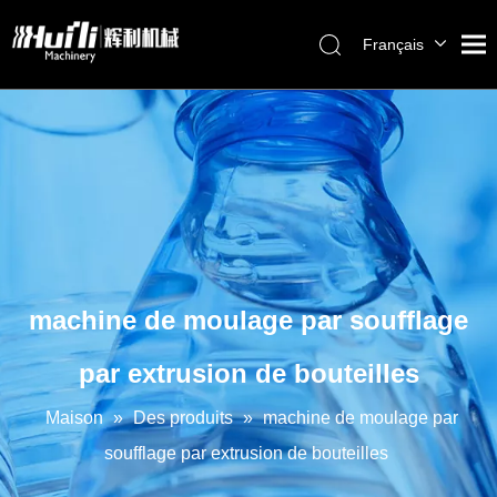
Français
English
العربية
Pусский
Español
Português
machine de moulage par soufflage
par extrusion de bouteilles
Maison
»
Des produits
»
machine de moulage par
soufflage par extrusion de bouteilles