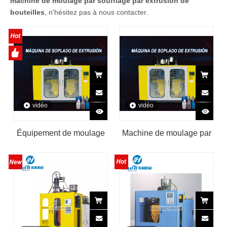
machine de moulage par soufflage par extrusion de
bouteilles
, n'hésitez pas à nous contacter.
vidéo
vidéo
Équipement de moulage
Machine de moulage par
par soufflage d'extrusion
extrusion-soufflage
de jerrican de HDPE de
spéciale à baril à large
moulage de précision
ouverture en HDPE
entièrement automatique