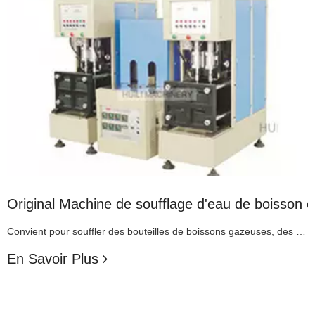
de faisant la Machine de soufflage de bouteille d'a
 PET entièrement automatique à performances stab
Original Machine de soufflage d'eau de boisson en
Convient pour souffler des bouteilles de boissons gazeuses, des bouteilles d'eau minérale, des bouteilles de cosmétiques, des bouteilles d'huile, des gobelets spatiaux, des bouteilles de médicaments et d'autres récipients creux en plastique (PET.PC...) Le chauffe-bouteille en plastique multifonctionnel infrarouge est une alimentation triphasée à quatre fils de 380 V. (également disponible avec alimentation 220 V
En Savoir Plus