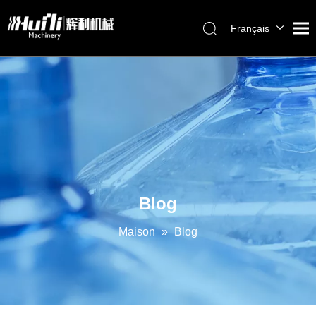
Français
English
العربية
Pусский
Español
Português
Blog
Maison
»
Blog