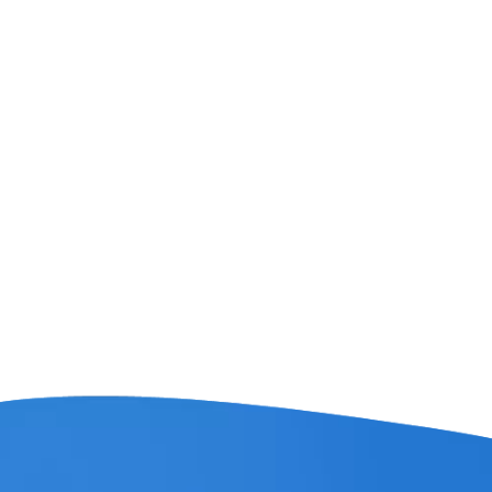
irement pour animaux de
ie, machines de soufflage de
plastique