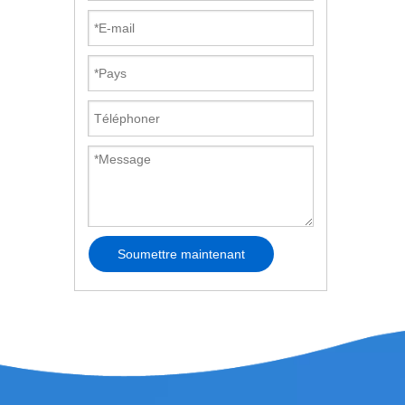
ét
compagn
Soumettre maintenant