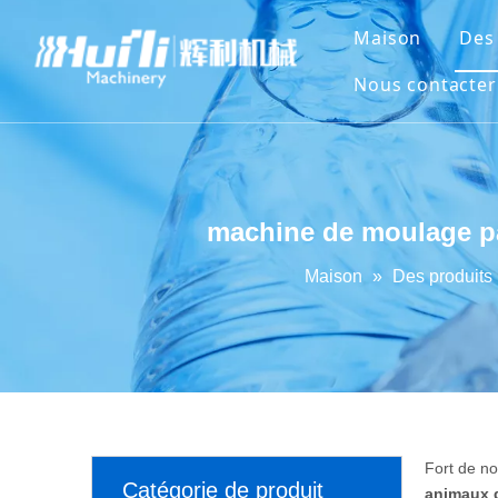
Maison
Des
Nous contacter
machine de moulage pa
Maison
»
Des produits
Fort de n
Catégorie de produit
animaux 