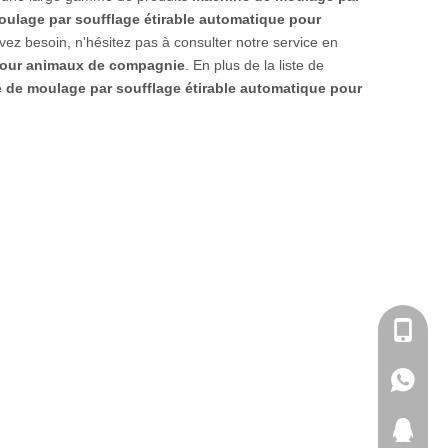
ulage par soufflage étirable automatique pour
ez besoin, n'hésitez pas à consulter notre service en
 pour animaux de compagnie
. En plus de la liste de
 de moulage par soufflage étirable automatique pour
+86-180
+86-180
371460