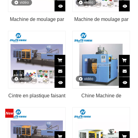
vidéo
vidéo
Machine de moulage par
Machine de moulage par
injection horizontale
injection-soufflage de
bouteille en plastique de
chapeau de préforme
d'ANIMAL FAMILIER de
robot petite 130 tonnes
vidéo
vidéo
Cintre en plastique faisant
Chine Machine de
la machine Inyectora De
soufflage d'extrusion de
Plastico Machine de
fabrication de jouets en
moulage par injection
plastique
manuelle