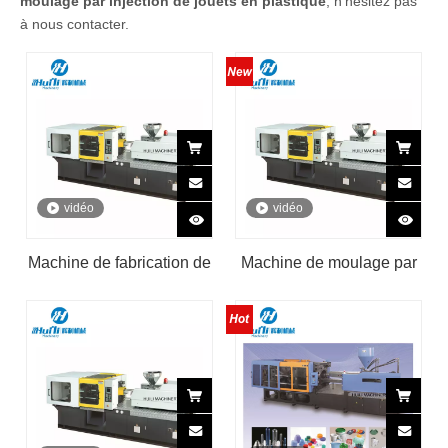
moulage par injection de jouets en plastique
, n'hésitez pas
à nous contacter.
vidéo
vidéo
Machine de fabrication de
Machine de moulage par
boîtes à outils en
injection plastique de 132
plastique à haute
tonnes
efficacité