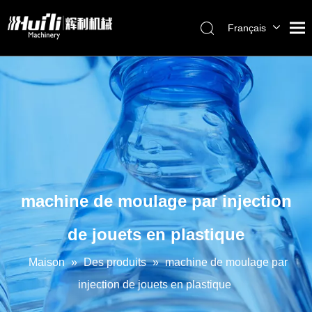
Français
English
العربية
Pусский
Español
Português
machine de moulage par injection
de jouets en plastique
Maison
»
Des produits
»
machine de moulage par
injection de jouets en plastique