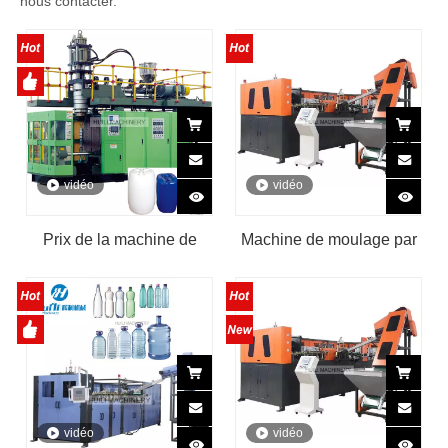
nous contacter.
vidéo
vidéo
Prix ​​de la machine de
Machine de moulage par
moulage par soufflage de
soufflage à grande vitesse
tambour en plastique
entièrement automatique
industriel
vidéo
vidéo