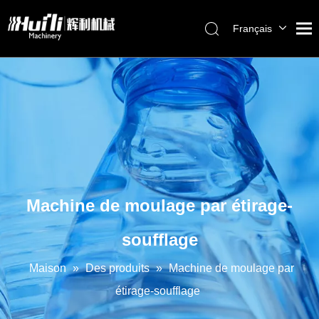
Français
English
العربية
Pусский
Español
Português
Machine de moulage par étirage-
soufflage
Maison
»
Des produits
»
Machine de moulage par
étirage-soufflage