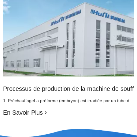
age PET
Processus de production de la machine de souffla
1. PréchauffageLa préforme (embryon) est irradiée par un tube de lampe infrarouge à haute température pour chauffer et ramollir la partie du corps de la préforme (embryon). Afin de conserver la forme du goulot de la bouteille, l'embouchure de la préforme (embryon) n'a pas besoin d'être chauffée, donc un certain dispositif de refroidissement est effectué
En Savoir Plus