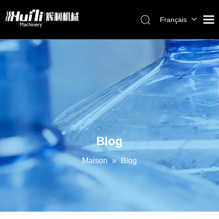
Français
English
العربية
Pусский
Español
Português
Blog
Maison
»
Blog