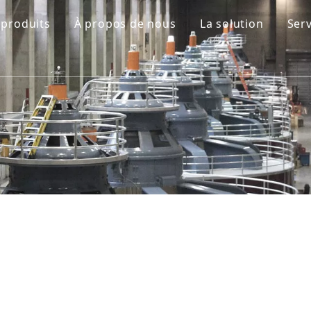
 produits
À propos de nous
La solution
Serv
Machine de soufflage par extrusion
Machine de soufflage de bouteilles pour animaux de compa
Machine de moulage par injection
Machine de soufflage par injection
Machine de remplissage
Télécharger
Maison
»
Télécharger