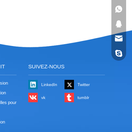
+86-180
371460
david@h
david@h
IT
SUIVEZ-NOUS
usion
LinkedIn
Twitter
tion
vk
tumblr
lles pour
ion