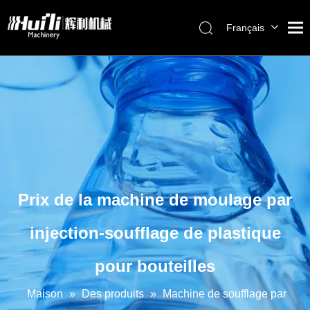
Français
English
العربية
Pусский
Español
Português
Prix ​​de la machine de moulage par
injection-soufflage de plastique
pour bouteilles
Maison
»
Des produits
»
Machine de soufflage par