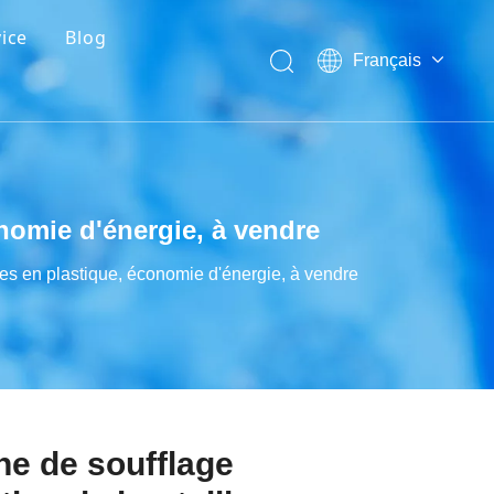
ice
Blog
Français
Nouvelles de l'industrie
English
العربية
gnie
Nouvelles de la société
Pусский
Des expositions
Español
Português
onomie d'énergie, à vendre
Technologie
les en plastique, économie d'énergie, à vendre
e de soufflage