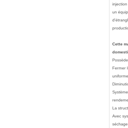
injection
un équip
d'étrang
producti
Cette ma
domesti
Possède 
Fermer l
uniforme
Diminuti
Système 
rendemen
La struc
Avec sys
séchage