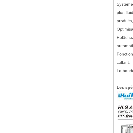
Système 
plus flu
produits,
Optimisa
Relâchez
automati
Fonction
collant.
La bande
Les spéc