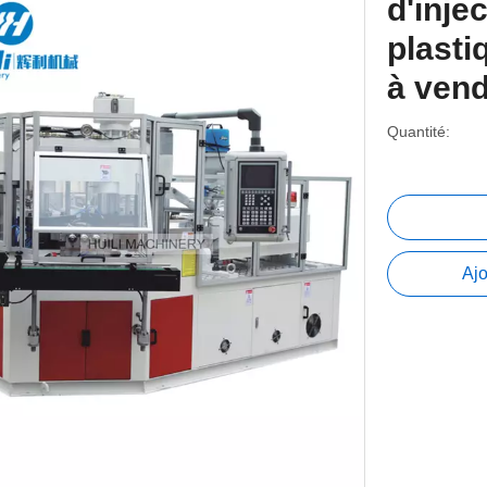
d'inje
plasti
à ven
Quantité:
Ajo