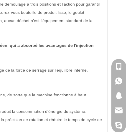
le démoulage à trois positions et l'action pour garantir
rez-vous bouteille de produit lisse, le goulot
ion, aucun déchet n'est l'équipement standard de la
éen, qui a absorbé les avantages de l'injection
+86-180
 de la force de serrage sur l'équilibre interne,
+86-180
ine, de sorte que la machine fonctionne à haut
371460
david@h
t réduit la consommation d'énergie du système.
a précision de rotation et réduire le temps de cycle de
david@h