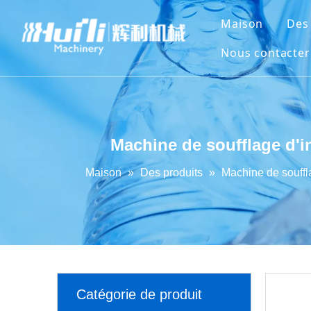
Maison
Des
Nous contacter
Machine de soufflage d'in
Maison
»
Des produits
»
Machine de souffla
Catégorie de produit