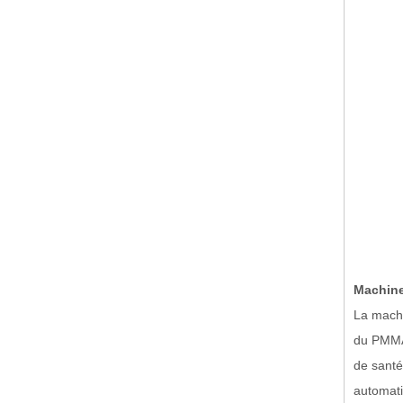
Machine
La machi
du PMMA,
de santé
automati