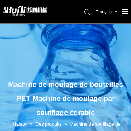
Français
English
العربية
Pусский
Español
Português
Machine de moulage de bouteilles
PET Machine de moulage par
soufflage étirable
Maison
»
Des produits
»
Machine de soufflage de