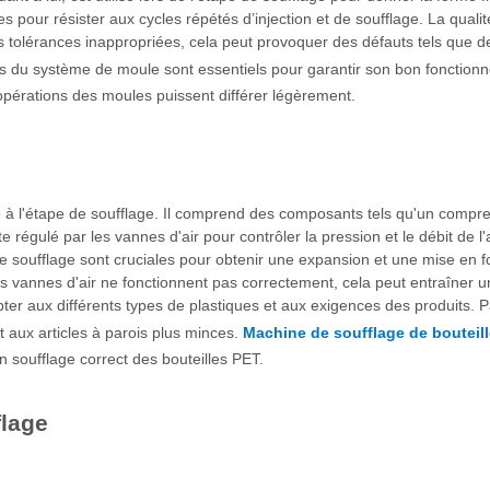
 pour résister aux cycles répétés d’injection et de soufflage. La qualité
s tolérances inappropriées, cela peut provoquer des défauts tels que 
iers du système de moule sont essentiels pour garantir son bon fonctio
opérations des moules puissent différer légèrement.
re à l'étape de soufflage. Il comprend des composants tels qu'un compre
 régulé par les vannes d'air pour contrôler la pression et le débit de l'
e soufflage sont cruciales pour obtenir une expansion et une mise en f
i les vannes d'air ne fonctionnent pas correctement, cela peut entraîne
pter aux différents types de plastiques et aux exigences des produits. 
t aux articles à parois plus minces.
Machine de soufflage de boutei
n soufflage correct des bouteilles PET.
flage