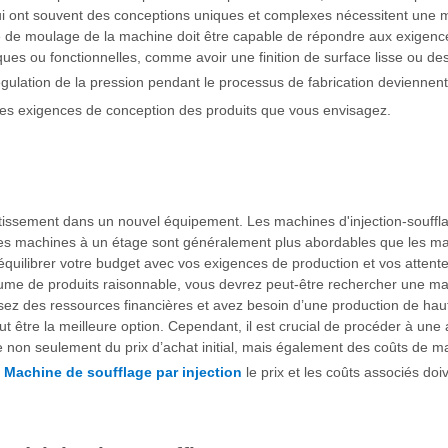
ui ont souvent des conceptions uniques et complexes nécessitent une 
me de moulage de la machine doit être capable de répondre aux exigence
es ou fonctionnelles, comme avoir une finition de surface lisse ou des 
gulation de la pression pendant le processus de fabrication deviennen
t des exigences de conception des produits que vous envisagez.
vestissement dans un nouvel équipement. Les machines d'injection-souff
 Les machines à un étage sont généralement plus abordables que les ma
'équilibrer votre budget avec vos exigences de production et vos attent
lume de produits raisonnable, vous devrez peut-être rechercher une 
sposez des ressources financières et avez besoin d’une production de ha
t être la meilleure option. Cependant, il est crucial de procéder à un
 non seulement du prix d’achat initial, mais également des coûts de ma
.
Machine de soufflage par injection
le prix et les coûts associés do