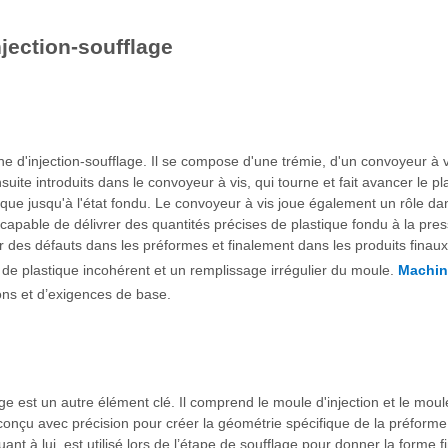
jection-soufflage
e d'injection-soufflage. Il se compose d'une trémie, d'un convoyeur à vis
uite introduits dans le convoyeur à vis, qui tourne et fait avancer le pla
ique jusqu'à l'état fondu. Le convoyeur à vis joue également un rôle d
re capable de délivrer des quantités précises de plastique fondu à la pre
er des défauts dans les préformes et finalement dans les produits finaux
de plastique incohérent et un remplissage irrégulier du moule.
Machin
ons et d’exigences de base.
est un autre élément clé. Il comprend le moule d'injection et le moule d
st conçu avec précision pour créer la géométrie spécifique de la préform
ant à lui, est utilisé lors de l’étape de soufflage pour donner la forme