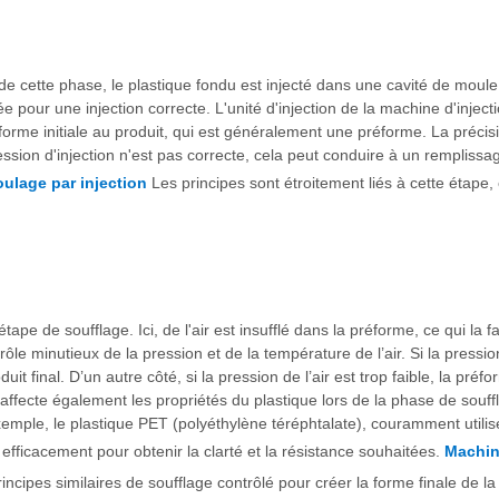
e cette phase, le plastique fondu est injecté dans une cavité de moul
e pour une injection correcte. L'unité d'injection de la machine d'injec
rme initiale au produit, qui est généralement une préforme. La précisio
pression d'injection n'est pas correcte, cela peut conduire à un remplis
ulage par injection
Les principes sont étroitement liés à cette étape, 
étape de soufflage. Ici, de l'air est insufflé dans la préforme, ce qui la f
 minutieux de la pression et de la température de l’air. Si la pression d
duit final. D’un autre côté, si la pression de l’air est trop faible, la pr
affecte également les propriétés du plastique lors de la phase de souff
emple, le plastique PET (polyéthylène téréphtalate), couramment utilis
é efficacement pour obtenir la clarté et la résistance souhaitées.
Machin
cipes similaires de soufflage contrôlé pour créer la forme finale de la 