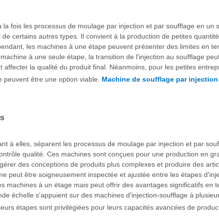
à la fois les processus de moulage par injection et par soufflage en u
ui de certains autres types. Il convient à la production de petites quanti
endant, les machines à une étape peuvent présenter des limites en ter
chine à une seule étape, la transition de l'injection au soufflage peut
affecter la qualité du produit final. Néanmoins, pour les petites entrep
e peuvent être une option viable.
Machine de soufflage par injection
es
ant à elles, séparent les processus de moulage par injection et par sou
ontrôle qualité. Ces machines sont conçues pour une production en gra
t gérer des conceptions de produits plus complexes et produire des art
 peut être soigneusement inspectée et ajustée entre les étapes d'inject
machines à un étage mais peut offrir des avantages significatifs en te
nde échelle s'appuient sur des machines d'injection-soufflage à plusi
sieurs étapes sont privilégiées pour leurs capacités avancées de produ