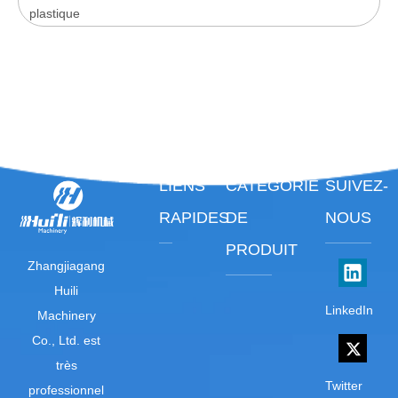
plastique
LIENS
CATÉGORIE
SUIVEZ-
RAPIDES
DE
NOUS
PRODUIT
Zhangjiagang
Huili
LinkedIn
Machinery
Co., Ltd. est
très
Twitter
professionnel