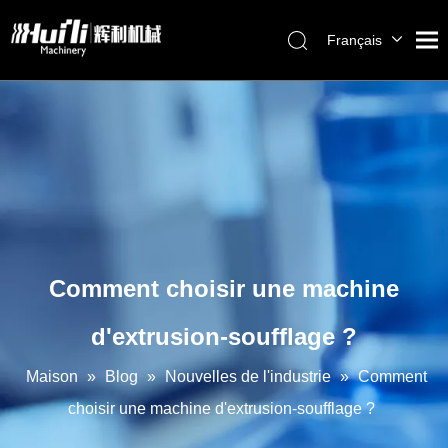
Français
English
Maison
العربية
Pусский
Des produits
Español
À propos de nous
Português
La solution
Service
Blog
Comment choisir une machine
Nous contacter
d'extrusion-soufflage ?
Maison
»
Blog
»
Nouvelles de l'industrie
»
Comment
choisir une machine d'extrusion-soufflage ?