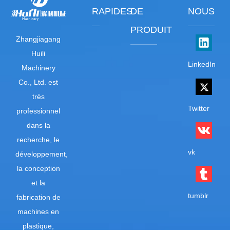
RAPIDES
DE
NOUS
PRODUIT
Zhangjiagang
Huili
LinkedIn
Machinery
Co., Ltd. est
très
Twitter
professionnel
dans la
recherche, le
vk
développement,
la conception
et la
tumblr
fabrication de
machines en
plastique,