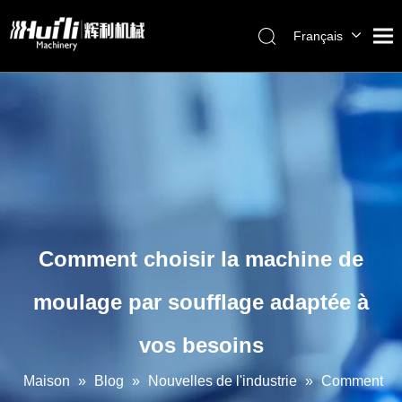
Français
English
Maison
العربية
Pусский
Des produits
Español
À propos de nous
Português
La solution
Service
Blog
Comment choisir la machine de
Nous contacter
moulage par soufflage adaptée à
vos besoins
Maison
»
Blog
»
Nouvelles de l'industrie
»
Comment